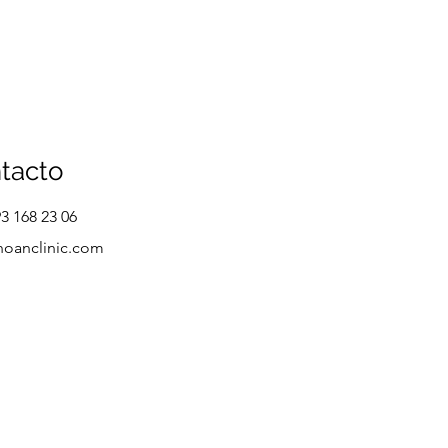
tacto
93 168 23 06
noanclinic.com